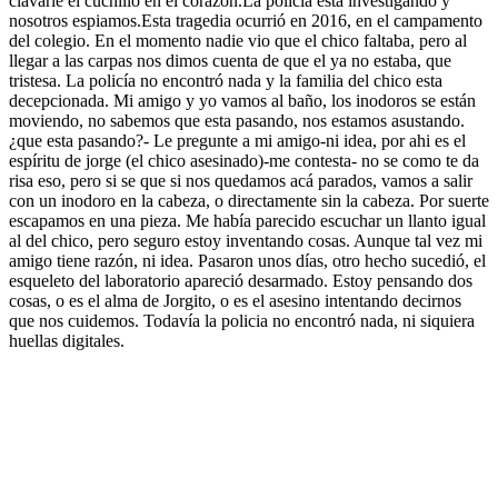
clavarle el cuchillo en el corazón.La policía esta investigando y
nosotros espiamos.Esta tragedia ocurrió en 2016, en el campamento
del colegio. En el momento nadie vio que el chico faltaba, pero al
llegar a las carpas nos dimos cuenta de que el ya no estaba, que
tristesa. La policía no encontró nada y la familia del chico esta
decepcionada. Mi amigo y yo vamos al baño, los inodoros se están
moviendo, no sabemos que esta pasando, nos estamos asustando.
¿que esta pasando?- Le pregunte a mi amigo-ni idea, por ahi es el
espíritu de jorge (el chico asesinado)-me contesta- no se como te da
risa eso, pero si se que si nos quedamos acá parados, vamos a salir
con un inodoro en la cabeza, o directamente sin la cabeza. Por suerte
escapamos en una pieza. Me había parecido escuchar un llanto igual
al del chico, pero seguro estoy inventando cosas. Aunque tal vez mi
amigo tiene razón, ni idea. Pasaron unos días, otro hecho sucedió, el
esqueleto del laboratorio apareció desarmado. Estoy pensando dos
cosas, o es el alma de Jorgito, o es el asesino intentando decirnos
que nos cuidemos. Todavía la policia no encontró nada, ni siquiera
huellas digitales.