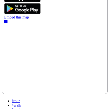
#tour
#walk