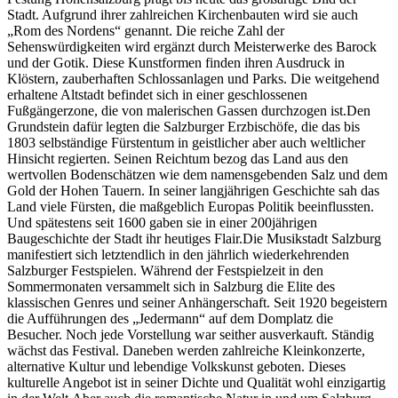
Stadt. Aufgrund ihrer zahlreichen Kirchenbauten wird sie auch
„Rom des Nordens“ genannt. Die reiche Zahl der
Sehenswürdigkeiten wird ergänzt durch Meisterwerke des Barock
und der Gotik. Diese Kunstformen finden ihren Ausdruck in
Klöstern, zauberhaften Schlossanlagen und Parks. Die weitgehend
erhaltene Altstadt befindet sich in einer geschlossenen
Fußgängerzone, die von malerischen Gassen durchzogen ist.Den
Grundstein dafür legten die Salzburger Erzbischöfe, die das bis
1803 selbständige Fürstentum in geistlicher aber auch weltlicher
Hinsicht regierten. Seinen Reichtum bezog das Land aus den
wertvollen Bodenschätzen wie dem namensgebenden Salz und dem
Gold der Hohen Tauern. In seiner langjährigen Geschichte sah das
Land viele Fürsten, die maßgeblich Europas Politik beeinflussten.
Und spätestens seit 1600 gaben sie in einer 200jährigen
Baugeschichte der Stadt ihr heutiges Flair.Die Musikstadt Salzburg
manifestiert sich letztendlich in den jährlich wiederkehrenden
Salzburger Festspielen. Während der Festspielzeit in den
Sommermonaten versammelt sich in Salzburg die Elite des
klassischen Genres und seiner Anhängerschaft. Seit 1920 begeistern
die Aufführungen des „Jedermann“ auf dem Domplatz die
Besucher. Noch jede Vorstellung war seither ausverkauft. Ständig
wächst das Festival. Daneben werden zahlreiche Kleinkonzerte,
alternative Kultur und lebendige Volkskunst geboten. Dieses
kulturelle Angebot ist in seiner Dichte und Qualität wohl einzigartig