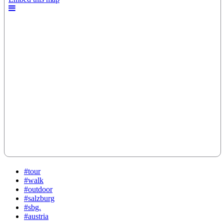
#tour
#walk
#outdoor
#salzburg
#sbg.
#austria