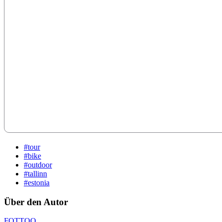
#tour
#bike
#outdoor
#tallinn
#estonia
Über den Autor
FOTTOO