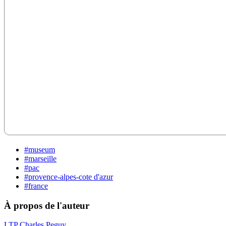
#museum
#marseille
#pac
#provence-alpes-cote d'azur
#france
À propos de l'auteur
LTP Charles Peguy