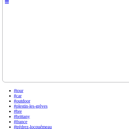
#tour
#car
#outdoor
#plestin-les-grèves
#bre
#brittany
#france
#trédrez-locquémeau