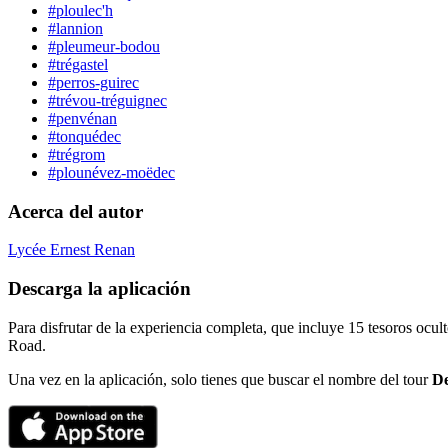
#ploulec'h
#lannion
#pleumeur-bodou
#trégastel
#perros-guirec
#trévou-tréguignec
#penvénan
#tonquédec
#trégrom
#plounévez-moëdec
Acerca del autor
Lycée Ernest Renan
Descarga la aplicación
Para disfrutar de la experiencia completa, que incluye 15 tesoros ocul
Road.
Una vez en la aplicación, solo tienes que buscar el nombre del tour
De