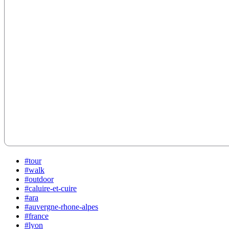
#tour
#walk
#outdoor
#caluire-et-cuire
#ara
#auvergne-rhone-alpes
#france
#lyon