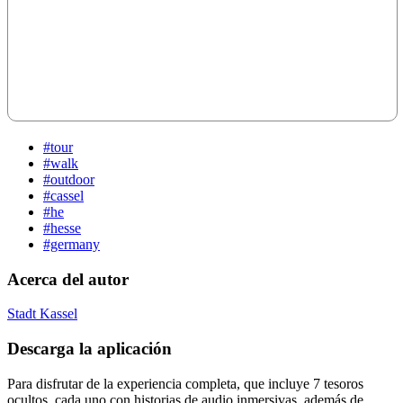
#tour
#walk
#outdoor
#cassel
#he
#hesse
#germany
Acerca del autor
Stadt Kassel
Descarga la aplicación
Para disfrutar de la experiencia completa, que incluye 7 tesoros
ocultos, cada uno con historias de audio inmersivas, además de