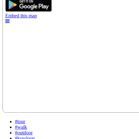
#tour
#walk
#outdoor
#kowloon