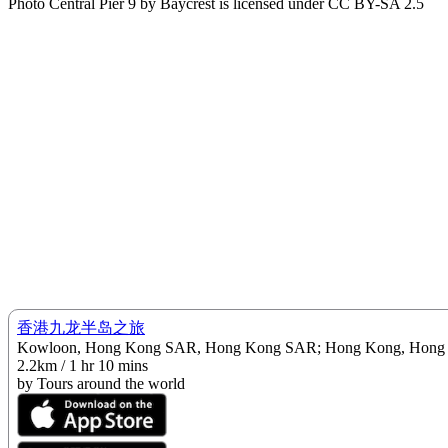
Photo Central Pier 9 by Baycrest is licensed under CC BY-SA 2.5