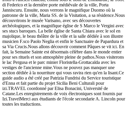
di Federico et la dernière porte médiévale de la ville, Porta
Janniscuru. Ensuite, nous verrons le magnifique Duomo où la
patronne de la ville, Maria SS. de la Visitation, a sa résidence.Nous
découvrirons le musée Varisano, avec ses découvertes
archéologiques, et la magnifique église de S Marco le Vergini avec
ses stucs baroques. La belle église de Santa Chiara avec le sol en
majolique, le beau théâtre de la ville et la salle dédiée à son illustre
musicien F.sco Paolo Neglia et enfin le Sanctuaire de Papardura et
sa Via Crucis.Nous allons découvrir comment Pâques se vit ici. En
fait, la Semaine Sainte est désormais célèbre dans le monde entier
pour ses rituels et son atmosphère pleine de pathos.Nous visiterons
le lac Pergusa et le parc minier Floristella-Grottacalda avec les
vestiges de l'ancienne mine.Vous ne pouvez pas manquer une
section dédiée à la nourriture qui vous ravira rien qu'en la lisant.Ce
guide audio a été créé par Patrizia Fundrisi du Service touristique
d'Enna et fait partie du projet Sicilia Beni Culturali pour
izi.TRAVEL coordonné par Elisa Bonacini, Université de
Catane.Les enregistrements de voix électroniques sont fournis par
Izi.TravelMerci aux étudiants de l'école secondarie A. Lincoln pour
toutes les traductions.