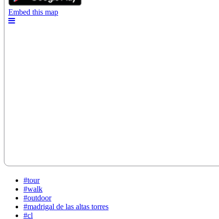
#tour
#walk
#outdoor
#madrigal de las altas torres
#cl