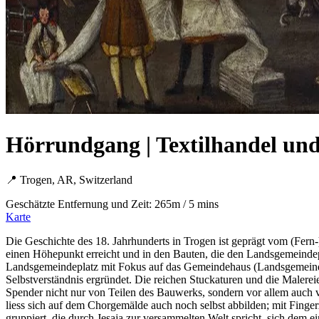
Hörrundgang | Textilhandel und
📍 Trogen, AR, Switzerland
Geschätzte Entfernung und Zeit: 265m / 5 mins
Karte
Die Geschichte des 18. Jahrhunderts in Trogen ist geprägt vom (Fer
einen Höhepunkt erreicht und in den Bauten, die den Landsgemeindepl
Landsgemeindeplatz mit Fokus auf das Gemeindehaus (Landsgemeinde
Selbstverständnis ergründet. Die reichen Stuckaturen und die Malerei
Spender nicht nur von Teilen des Bauwerks, sondern vor allem auch 
liess sich auf dem Chorgemälde auch noch selbst abbilden; mit Finge
gruppiert, die durch Jesaja zur versammelten Welt spricht, sich dem