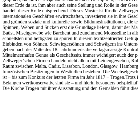
dieser Erde da ist, ihm aber auch seine Stellung und Rolle in der Gese
handelt dieser Rolle entsprechend. Dieses Muster ist für die Zellweg
internationalen Geschäften erwirtschaften, investieren sie in ihre Ge
und gründen soziale und kulturelle sowie Bildungsinstitutionen, die t
Spinnen, Weben und Sticken erst die Grundlage liefern, damit der Mar
Batist, Mischgewebe wie Barchent und zunehmend Mousseline in all
schnellsten und heftigsten zu spüren.In diesem textilzentrierten Gef
Einbinden von Söhnen, Schwiegersöhnen und Schwägern ins Unternehm
geben nach der Mitte des 18. Jahrhunderts die verlagsmässige Kontro
Mittelmeerhafen Genua als Geschäftssitz immer wichtiger; auch der p
Zellweger’schen Firmen handeln nicht allein mit Leinengeweben, R
Raum zwischen Malta, Cadiz, Lissabon, London, Glasgow, Hamburg,
französischen Besitzungen in Westindien bestehen. Die Wechselges
ist – bis zum Konkurs der letzten Firma im Jahr 1817 – Trogen.Trot
Belangen wertkonservativ, sind sie – und hierin besonders beispielh
Die Kirche Trogen mit ihrer Ausstattung und den Gemälden führt die