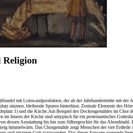
 Religion
n-)Handel mit Leinwandprodukten, der ab der Jahrhundertmitte mit der
atz säumen, bleibende Spuren hinterlässt. Zentrale Elemente des Hörr
platz 1) und die Kirche.Am Beispiel des Deckengemäldes im Chor de
en im Innern der Kirche sind untypisch für ein protestantisches Gotte
von dessen Ausstattung bis hin zum Silbergeschirr für das Abendmahl.
rzeig himmelwärts. Das Chorgemälde zeigt Menschen der vier Erdteile A
 einen und einzigen Gott zuzuwenden. Das dieser Aussage zugrunde lieg