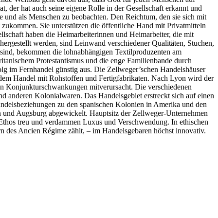
at, der hat auch seine eigene Rolle in der Gesellschaft erkannt und
ute und als Menschen zu beobachten. Den Reichtum, den sie sich mit
at zukommen. Sie unterstützen die öffentliche Hand mit Privatmitteln
sellschaft haben die Heimarbeiterinnen und Heimarbeiter, die mit
 hergestellt werden, sind Leinwand verschiedener Qualitäten, Stuchen,
g sind, bekommen die lohnabhängigen Textilproduzenten am
puritanischem Protestantismus und die enge Familienbande durch
lg im Fernhandel günstig aus. Die Zellweger’schen Handelshäuser
h dem Handel mit Rohstoffen und Fertigfabrikaten. Nach Lyon wird der
figen Konjunkturschwankungen mitverursacht. Die verschiedenen
anderen Kolonialwaren. Das Handelsgebiet erstreckt sich auf einen
ndelsbeziehungen zu den spanischen Kolonien in Amerika und den
n und Augsburg abgewickelt. Hauptsitz der Zellweger-Unternehmen
hen Ethos treu und verdammen Luxus und Verschwendung. In ethischen
rn des Ancien Régime zählt, – im Handelsgebaren höchst innovativ.