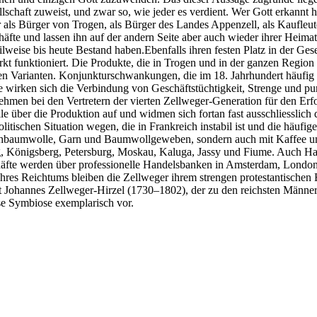
llschaft zuweist, und zwar so, wie jeder es verdient. Wer Gott erkannt h
er als Bürger von Trogen, als Bürger des Landes Appenzell, als Kaufle
schäfte und lassen ihn auf der andern Seite aber auch wieder ihrer Heim
eilweise bis heute Bestand haben.Ebenfalls ihren festen Platz in der Ge
kt funktioniert. Die Produkte, die in Trogen und in der ganzen Region
en Varianten. Konjunkturschwankungen, die im 18. Jahrhundert häufi
üge wirken sich die Verbindung von Geschäftstüchtigkeit, Strenge und 
en bei den Vertretern der vierten Zellweger-Generation für den Erfo
lle über die Produktion auf und widmen sich fortan fast ausschliesslic
olitischen Situation wegen, die in Frankreich instabil ist und die häu
ohbaumwolle, Garn und Baumwollgeweben, sondern auch mit Kaffee und 
 Königsberg, Petersburg, Moskau, Kaluga, Jassy und Fiume. Auch Ha
chäfte werden über professionelle Handelsbanken in Amsterdam, Londo
z ihres Reichtums bleiben die Zellweger ihrem strengen protestantisc
aft Johannes Zellweger-Hirzel (1730–1802), der zu den reichsten Männe
se Symbiose exemplarisch vor.