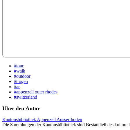
#tour
#walk
#outdoor
#trogen
#ar
#appenzell outer rhodes
#switzerland
Über den Autor
Kantonsbibliothek Appenzell Ausserrhoden
Die Sammlungen der Kantonsbibliothek sind Bestandteil des kulturel