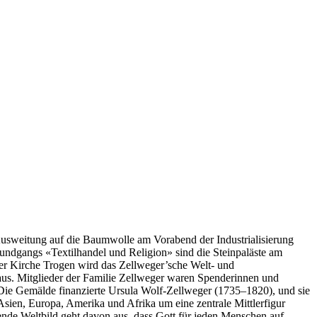
 Ausweitung auf die Baumwolle am Vorabend der Industrialisierung
undgangs «Textilhandel und Religion» sind die Steinpaläste am
r Kirche Trogen wird das Zellweger’sche Welt- und
shaus. Mitglieder der Familie Zellweger waren Spenderinnen und
 Die Gemälde finanzierte Ursula Wolf-Zellweger (1735–1820), und sie
sien, Europa, Amerika und Afrika um eine zentrale Mittlerfigur
ende Weltbild geht davon aus, dass Gott für jeden Menschen auf