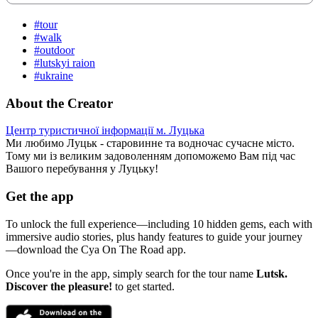
#tour
#walk
#outdoor
#lutskyi raion
#ukraine
About the Creator
Центр туристичної інформації м. Луцька
Ми любимо Луцьк - старовинне та водночас сучасне місто.
Тому ми із великим задоволенням допоможемо Вам під час
Вашого перебування у Луцьку!
Get the app
To unlock the full experience—including 10 hidden gems, each with
immersive audio stories, plus handy features to guide your journey
—download the Cya On The Road app.
Once you're in the app, simply search for the tour name
Lutsk.
Discover the pleasure!
to get started.