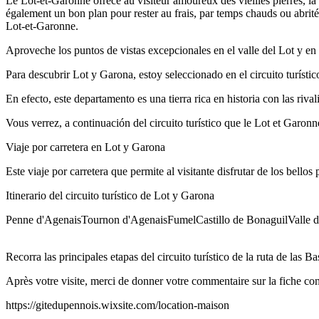
Le Lot-et-Garonne ofrece au visiteur amoureux des vieilles pierres, la
également un bon plan pour rester au frais, par temps chauds ou abrit
Lot-et-Garonne.
Aproveche los puntos de vistas excepcionales en el valle del Lot y en 
Para descubrir Lot y Garona, estoy seleccionado en el circuito turístico
En efecto, este departamento es una tierra rica en historia con las rival
Vous verrez, a continuación del circuito turístico que le Lot et Garo
Viaje por carretera en Lot y Garona
Este viaje por carretera que permite al visitante disfrutar de los bell
Itinerario del circuito turístico de Lot y Garona
Penne d'AgenaisTournon d'AgenaisFumelCastillo de BonaguilValle
Age
Recorra las principales etapas del circuito turístico de la ruta de las 
Après votre visite, merci de donner votre commentaire sur la fiche con
https://gitedupennois.wixsite.com/location-maison