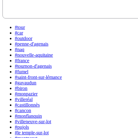
#tour
#car
#outdoor
#penne-d'agenais
#naq
#nouvelle-aquitaine
#france
#tournon-d'agenais
#fumel
#saint-front-sur-lémance
#gavaudun
#biron
#monpazier
#villeréal
#castillonnès
#cancon
#monflanquin
#villeneuve-sur-lot
#pujols
#le temple-sur-lot