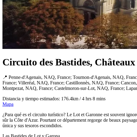
Circuito des Bastides, Châteaux
📍 Penne-d'Agenais, NAQ, France; Tournon-d'Agenais, NAQ, Franc
France; Villeréal, NAQ, France; Castillonnès, NAQ, France; Canco
Montpezat, NAQ, France; Castelmoron-sur-Lot, NAQ, France; Lapa
Distancia y tiempo estimados: 176.4km / 4 hrs 8 mins
Mapa
¿Para qué es el circuito turístico? Le Lot et Garonne est souvent ignor
sûr la Côte d'Azur. Pourtant ce département regorge de beaux paysages,
única y sus tesoros escondidos.
Las Bastides de Lot y Garona