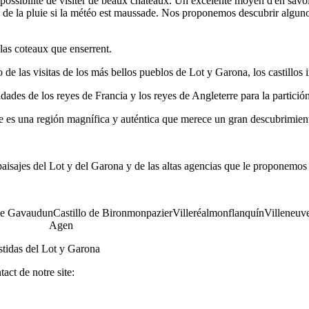
 possibilité de visiter de beaux châteaux. Un excelente moyen d'en savoir
é de la pluie si la météo est maussade. Nos proponemos descubrir algunos
las coteaux que enserrent.
 de las visitas de los más bellos pueblos de Lot y Garona, los castillos i
idades de los reyes de Francia y los reyes de Angleterre para la partición 
nne es una región magnífica y auténtica que merece un gran descubrimien
os paisajes del Lot y del Garona y de las altas agencias que le proponem
 de GavaudunCastillo de BironmonpazierVilleréalmonflanquínVille
n
Bastidas del Lot y Garona
tact de notre site: