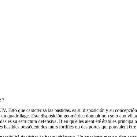
e ?
IV. Esto que caracteriza las bastidas, es su disposición y su concepción
 un quadrillage. Esta disposición geométrica donnait non solo aux villag
idas es su estructura defensiva. Bien qu'elles aient été établies princip
des bastides possèdent des murs fortifiés ou des portes qui pouvaient êtr