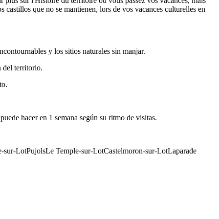
 plus sur l'Histoire du territoire où vous passez vos vacances, mais
 castillos que no se mantienen, lors de vos vacances culturelles en
ncontournables y los sitios naturales sin manjar.
del territorio.
to.
os puede hacer en 1 semana según su ritmo de visitas.
neuve-sur-LotPujolsLe Temple-sur-LotCastelmoron-sur-LotLaparade