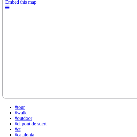
#tour
#walk
#outdoor
#el pont de suert
#ct
#catalonia