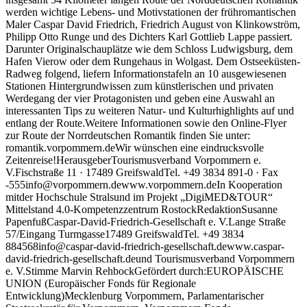
werden wichtige Lebens- und Motivstationen der frühromantischen
Maler Caspar David Friedrich, Friedrich August von Klinkowström,
Philipp Otto Runge und des Dichters Karl Gottlieb Lappe passiert.
Darunter Originalschauplätze wie dem Schloss Ludwigsburg, dem
Hafen Vierow oder dem Rungehaus in Wolgast. Dem Ostseeküsten-
Radweg folgend, liefern Informationstafeln an 10 ausgewiesenen
Stationen Hintergrundwissen zum künstlerischen und privaten
Werdegang der vier Protagonisten und geben eine Auswahl an
interessanten Tips zu weiteren Natur- und Kulturhighlights auf und
entlang der Route.Weitere Informationen sowie den Online-Flyer
zur Route der Norrdeutschen Romantik finden Sie unter:
romantik.vorpommern.deWir wünschen eine eindrucksvolle
Zeitenreise!HerausgeberTourismusverband Vorpommern e.
V.Fischstraße 11 · 17489 GreifswaldTel. +49 3834 891-0 · Fax
-555info@vorpommern.dewww.vorpommern.deIn Kooperation
mitder Hochschule Stralsund im Projekt „DigiMED&TOUR“
Mittelstand 4.0-Kompetenzzentrum RostockRedaktionSusanne
PapenfußCaspar-David-Friedrich-Gesellschaft e. V.Lange Straße
57/Eingang Turmgasse17489 GreifswaldTel. +49 3834
884568info@caspar-david-friedrich-gesellschaft.dewww.caspar-
david-friedrich-gesellschaft.deund Tourismusverband Vorpommern
e. V.Stimme Marvin RehbockGefördert durch:EUROPÄISCHE
UNION (Europäischer Fonds für Regionale
Entwicklung)Mecklenburg Vorpommern, Parlamentarischer