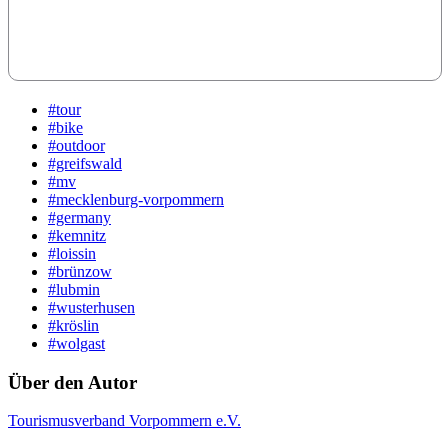
#tour
#bike
#outdoor
#greifswald
#mv
#mecklenburg-vorpommern
#germany
#kemnitz
#loissin
#brünzow
#lubmin
#wusterhusen
#kröslin
#wolgast
Über den Autor
Tourismusverband Vorpommern e.V.