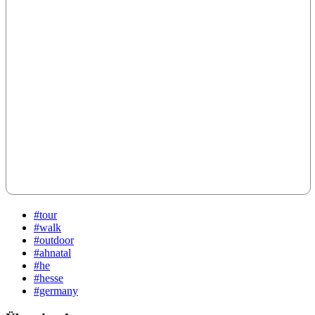
#tour
#walk
#outdoor
#ahnatal
#he
#hesse
#germany