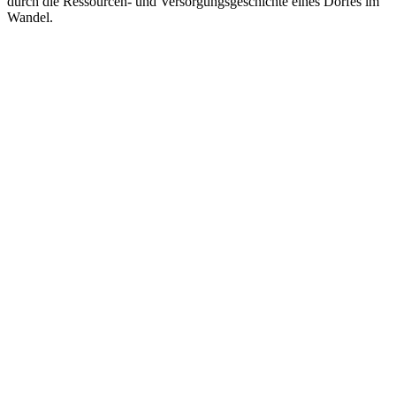
durch die Ressourcen- und Versorgungsgeschichte eines Dorfes im
Wandel.