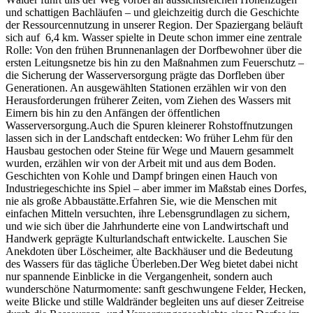
und schattigen Bachläufen – und gleichzeitig durch die Geschichte
der Ressourcennutzung in unserer Region. Der Spaziergang beläuft
sich auf 6,4 km. Wasser spielte in Deute schon immer eine zentrale
Rolle: Von den frühen Brunnenanlagen der Dorfbewohner über die
ersten Leitungsnetze bis hin zu den Maßnahmen zum Feuerschutz –
die Sicherung der Wasserversorgung prägte das Dorfleben über
Generationen. An ausgewählten Stationen erzählen wir von den
Herausforderungen früherer Zeiten, vom Ziehen des Wassers mit
Eimern bis hin zu den Anfängen der öffentlichen
Wasserversorgung.Auch die Spuren kleinerer Rohstoffnutzungen
lassen sich in der Landschaft entdecken: Wo früher Lehm für den
Hausbau gestochen oder Steine für Wege und Mauern gesammelt
wurden, erzählen wir von der Arbeit mit und aus dem Boden.
Geschichten von Kohle und Dampf bringen einen Hauch von
Industriegeschichte ins Spiel – aber immer im Maßstab eines Dorfes,
nie als große Abbaustätte.Erfahren Sie, wie die Menschen mit
einfachen Mitteln versuchten, ihre Lebensgrundlagen zu sichern,
und wie sich über die Jahrhunderte eine von Landwirtschaft und
Handwerk geprägte Kulturlandschaft entwickelte. Lauschen Sie
Anekdoten über Löscheimer, alte Backhäuser und die Bedeutung
des Wassers für das tägliche Überleben.Der Weg bietet dabei nicht
nur spannende Einblicke in die Vergangenheit, sondern auch
wunderschöne Naturmomente: sanft geschwungene Felder, Hecken,
weite Blicke und stille Waldränder begleiten uns auf dieser Zeitreise