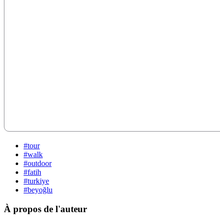
#tour
#walk
#outdoor
#fatih
#turkiye
#beyoğlu
À propos de l'auteur