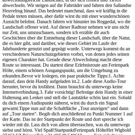
abwechseln. Wir steigen auf die Fahrräder und fahren den Sallandse
Heuvelrug hinauf. Das bedeutet manchmal, dass wir kräftig in die
Pedale treten müssen, aber dafür wirst du mit einer wunderschönen
Aussicht belohnt. Danach fahren wir hinunter ins Reggedal, wo die
Landschaft offener wird. Auf dieser Radtour nehmen wir uns nicht
nur Zeit, uns umzuschauen, sondern ich erzähle dir auch
Geschichten über die Entstehung dieser Landschaft, über die Natur,
die es hier gibt, und darüber, wie dieses Gebiet im Laufe der
Jahrhunderte genutzt und geprägt wurde. Unterwegs kommst du an
verschiedenen Naturschutzgebieten vorbei, von denen jedes seinen
eigenen Charakter hat. Gerade diese Abwechslung macht diese
Route so interessant. Du startest diese Erlebnisroute am Ferienpark
Hölte, einem schönen Ausgangspunkt, um die Umgebung zu
erkunden.Bevor wir loslegen, ein paar praktische Tipps:1. Achte
darauf, dass dein Handy aufgeladen ist.2. Lade diese Audio-Tour
herunter, bevor du losfährst. Dann brauchst du unterwegs keine
Internetverbindung.3. Fahr vorsichtig! Befestige dein Handy in einer
Halterung am Lenker und stell die Lautstärke schön laut ein. Sobald
du dich einem Audiopunkt näherst, wirst du durch ein Signal
gewarnt.Tippe nun auf die Schaltfläche „Tour anzeigen“ und dann
auf „Tour starten“. Begib dich anschließend zu Punkt Nummer 1 auf
der Karte. Das ist der Startpunkt der Route und dort spreche ich
wieder mit dir. Lass dich von allem überraschen, was du unterwegs
siehst und hörst. Viel Spaß!StartpunktFerienpark HölteHet Wigbold