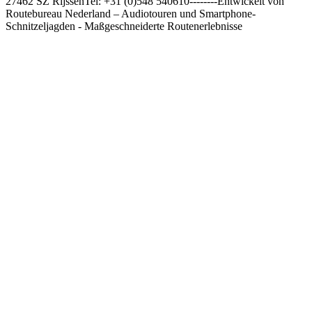
27462 SZ RijssenTel: +31 (0)548 540610--------Entwickelt von
Routebureau Nederland – Audiotouren und Smartphone-
Schnitzeljagden - Maßgeschneiderte Routenerlebnisse